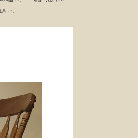
建具（2）
理