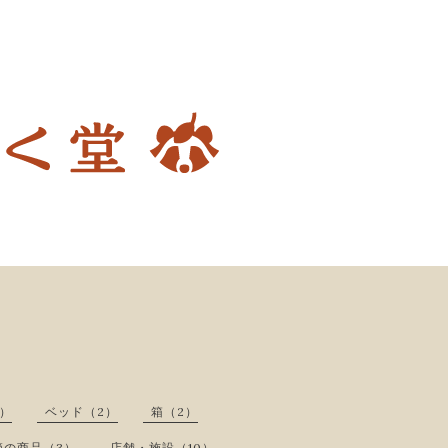
）
ベッド（2）
箱（2）
節の商品（3）
店舗・施設（10）